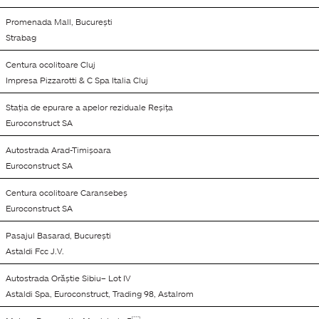
Promenada Mall, București
Strabag
Centura ocolitoare Cluj
Impresa Pizzarotti & C Spa Italia Cluj
Stația de epurare a apelor reziduale Reșița
Euroconstruct SA
Autostrada Arad-Timișoara
Euroconstruct SA
Centura ocolitoare Caransebeș
Euroconstruct SA
Pasajul Basarad, București
Astaldi Fcc J.V.
Autostrada Orăștie Sibiu– Lot IV
Astaldi Spa, Euroconstruct, Trading 98, Astalrom